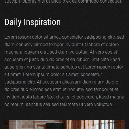
suscipit lobortis nisl ut aliquip ex ea commodo consequat.
Daily Inspiration
Lorem ipsum dolor sit amet, consetetur sadipscing elitr, sed
diam nonumy eirmod tempor invidunt ut labore et dolore
magna aliquyam erat, sed diam voluptua. At vero eos et
accusam et justo duo dolores et ea rebum. Stet clita kasd
gubergren, no sea takimata sanctus est Lorem ipsum dolor
sit amet. Lorem ipsum dolor sit amet, consetetur
sadipscing elitr, At accusam aliquyam diam diam dolore
dolores duo eirmod eos erat, et nonumy sed tempor et et
invidunt justo labore Stet clita ea et gubergren, kasd magna
no rebum. sanctus sea sed takimata ut vero voluptua.